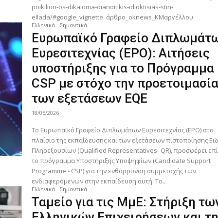
poikilion-os-dikaioma-dianoitikis-idioktisias-stin-
ellada/#google_vignette άρθρο_oknews_ΚΜαργέλλου
Ελληνικά - Σημαντικά
Ευρωπαϊκό Γραφείο Διπλωμάτ
Ευρεσιτεχνίας (EPO): Αιτήσεις
υποστήριξης για το Πρόγραμμα
CSP με στόχο την προετοιμασί
των εξετάσεων EQE
18/05/2026
Το Ευρωπαϊκό Γραφείο Διπλωμάτων Ευρεσιτεχνίας (ΕΡΟ) στο
πλαίσιο της εκπαίδευσης και των εξετάσεων πιστοποίησης Ει
Πληρεξουσίων (Qualified Representatives- QR), προσφέρει επ
το πρόγραμμα Υποστήριξης Υποψηφίων (Candidate Support
Programme - CSP) για την ενθάρρυνση συμμετοχής των
ενδιαφερόμενων στην εκπαίδευση αυτή. Το...
Ελληνικά - Σημαντικά
Ταμείο για τις ΜμΕ: Στήριξη τω
Ελληνικών Επιχειρήσεων και τ