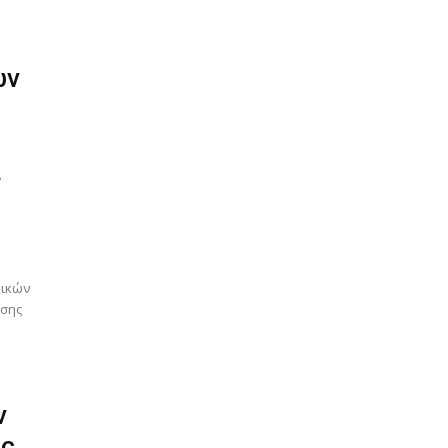
ων
α
δικών
ίσης
ν
ης