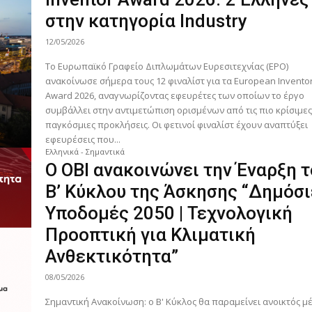
στην κατηγορία Industry
12/05/2026
Το Ευρωπαϊκό Γραφείο Διπλωμάτων Ευρεσιτεχνίας (EPO)
ανακοίνωσε σήμερα τους 12 φιναλίστ για τα European Invento
Award 2026, αναγνωρίζοντας εφευρέτες των οποίων το έργο
συμβάλλει στην αντιμετώπιση ορισμένων από τις πιο κρίσιμε
παγκόσμιες προκλήσεις. Οι φετινοί φιναλίστ έχουν αναπτύξει
εφευρέσεις που...
Ελληνικά - Σημαντικά
Ο ΟΒΙ ανακοινώνει την Έναρξη 
Β’ Κύκλου της Άσκησης “Δημόσ
Υποδομές 2050 | Τεχνολογική
Προοπτική για Κλιματική
Ανθεκτικότητα”
08/05/2026
Σημαντική Ανακοίνωση: ο Β' Κύκλος θα παραμείνει ανοικτός μ