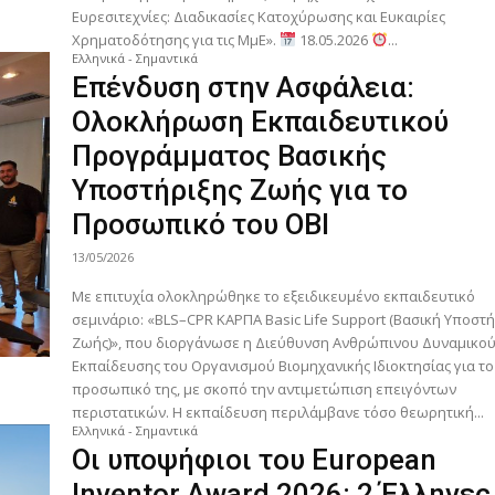
Ευρεσιτεχνίες: Διαδικασίες Κατοχύρωσης και Ευκαιρίες
Χρηματοδότησης για τις ΜμΕ».
18.05.2026
...
Ελληνικά - Σημαντικά
Επένδυση στην Ασφάλεια:
Ολοκλήρωση Εκπαιδευτικού
Προγράμματος Βασικής
Υποστήριξης Ζωής για το
Προσωπικό του ΟΒΙ
13/05/2026
Με επιτυχία ολοκληρώθηκε το εξειδικευμένο εκπαιδευτικό
σεμινάριο: «BLS–CPR ΚΑΡΠΑ Basic Life Support (Βασική Υποστ
Ζωής)», που διοργάνωσε η Διεύθυνση Ανθρώπινου Δυναμικού
Εκπαίδευσης του Οργανισμού Βιομηχανικής Ιδιοκτησίας για το
προσωπικό της, με σκοπό την αντιμετώπιση επειγόντων
περιστατικών. Η εκπαίδευση περιλάμβανε τόσο θεωρητική...
Ελληνικά - Σημαντικά
Οι υποψήφιοι του European
Inventor Award 2026: 2 Έλληνες