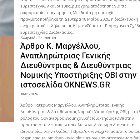
ευρεσιτεχνιών και οι ευκαιρίες χρηματοδότησης για τις
μικρομεσαίες επιχειρήσεις Με ιδιαίτερη επιτυχία,
πραγματοποιήθηκε τη Δευτέρα 18 Μαΐου 2026, η διαδικτυακή
ενημερωτική εκδήλωση με θέμα: «Σήματα | Βιομηχανικά Σχέδι
Ευρεσιτεχνίες: Διαδικασίες...
Ελληνικά - Σημαντικά
Άρθρο Κ. Μαργέλλου,
Αναπληρώτριας Γενικής
Διευθύντριας & Διευθύντριας
Νομικής Υποστήριξης ΟΒΙ στην
ιστοσελίδα OKNEWS.GR
18/05/2026
Άρθρο Κατερινας Μαργέλλου, Αναπληρώτριας Γενικής
Διευθύντριας & Διευθύντριας Νομικής Υποστήριξης ΟΒΙ, με τίτ
ρόλος του Οργανισμού Βιομηχανικής Ιδιοκτησίας (ΟΒΙ) στην
προστασία των φυτικών ποικιλιών ως δικαίωμα διανοητικής
ιδιοκτησίας στην Ελλάδα". https://oknews.gr/ellada/o-rolos-tou-
organismou-viomichanikis-idioktisias-ovi-stin-prostasia-ton-fyt