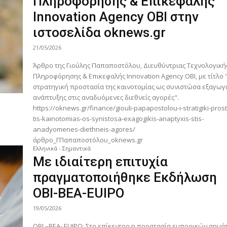
Πληροφόρησης & Επικεφαλής
Innovation Agency ΟΒΙ στην
ιστοσελίδα oknews.gr
21/05/2026
Άρθρο της Γιούλης Παπαποστόλου, Διευθύντριας Τεχνολογική
Πληροφόρησης & Επικεφαλής Innovation Agency ΟΒΙ, με τίτλο 
στρατηγική προστασία της καινοτομίας ως συνιστώσα εξαγωγ
ανάπτυξης στις αναδυόμενες διεθνείς αγορές".
https://oknews.gr/finance/giouli-papapostolou-i-stratigiki-pros
tis-kainotomias-os-synistosa-exagogikis-anaptyxis-stis-
anadyomenes-diethneis-agores/
άρθρο_ΓΠαπαποστόλου_oknews.gr
Ελληνικά - Σημαντικά
Με ιδιαίτερη επιτυχία
πραγματοποιήθηκε Εκδήλωση
ΟΒΙ-ΒΕΑ-EUIPO
19/05/2026
ΟΒΙ –ΒΕΑ- EUIPO: Στο επίκεντρο η προστασία εμπορικών σημά