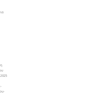
για
ση
ου
 2025
s-
ou-