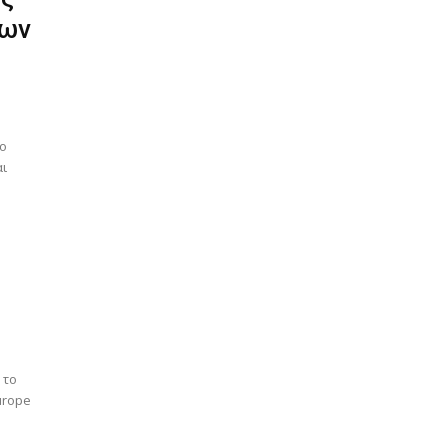
των
ίο
αι
 το
urope