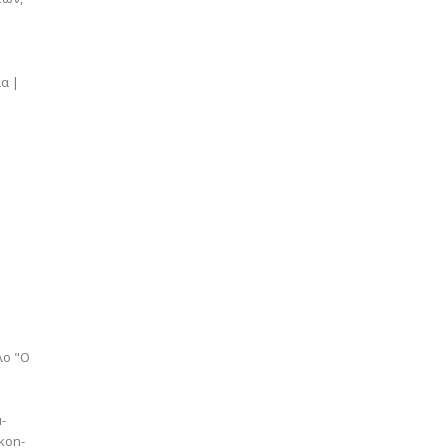
α |
λο "Ο
ikon-