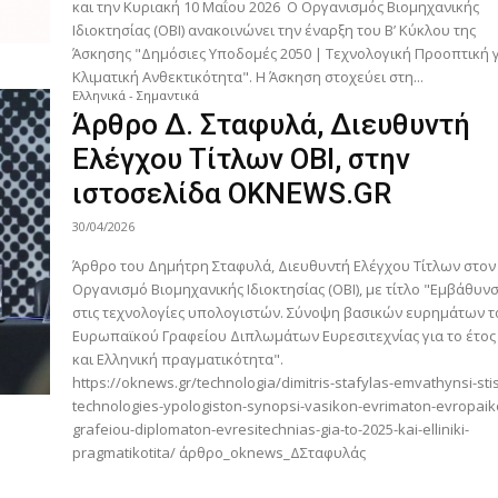
και την Κυριακή 10 Μαΐου 2026 Ο Οργανισμός Βιομηχανικής
Ιδιοκτησίας (ΟΒΙ) ανακοινώνει την έναρξη του Β’ Κύκλου της
Άσκησης "Δημόσιες Υποδομές 2050 | Τεχνολογική Προοπτική 
Κλιματική Ανθεκτικότητα". Η Άσκηση στοχεύει στη...
Ελληνικά - Σημαντικά
Άρθρο Δ. Σταφυλά, Διευθυντή
Ελέγχου Τίτλων ΟΒΙ, στην
ιστοσελίδα OKNEWS.GR
30/04/2026
Άρθρο του Δημήτρη Σταφυλά, Διευθυντή Ελέγχου Τίτλων στον
Οργανισμό Βιομηχανικής Ιδιοκτησίας (ΟΒΙ), με τίτλο "Εμβάθυν
στις τεχνολογίες υπολογιστών. Σύνοψη βασικών ευρημάτων τ
Ευρωπαϊκού Γραφείου Διπλωμάτων Ευρεσιτεχνίας για το έτος
και Ελληνική πραγματικότητα".
https://oknews.gr/technologia/dimitris-stafylas-emvathynsi-sti
technologies-ypologiston-synopsi-vasikon-evrimaton-evropaik
grafeiou-diplomaton-evresitechnias-gia-to-2025-kai-elliniki-
pragmatikotita/ άρθρο_oknews_ΔΣταφυλάς