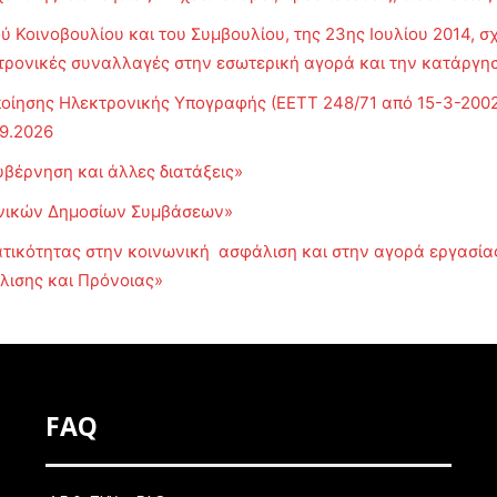
 Κοινοβουλίου και του Συμβουλίου, της 23ης Ιουλίου 2014, σχ
εκτρονικές συναλλαγές στην εσωτερική αγορά και την κατάργη
ίησης Ηλεκτρονικής Υπογραφής (ΕΕΤΤ 248/71 από 15-3-2002,
09.2026
υβέρνηση και άλλες διατάξεις»
ονικών Δημοσίων Συμβάσεων»
τικότητας στην κοινωνική ασφάλιση και στην αγορά εργασίας 
λισης και Πρόνοιας»
FAQ