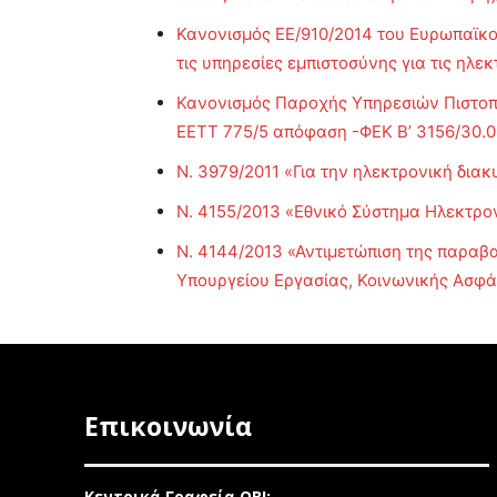
Κανονισμός ΕΕ/910/2014 του Ευρωπαϊκού
τις υπηρεσίες εμπιστοσύνης για τις ηλ
Κανονισμός Παροχής Υπηρεσιών Πιστοπο
ΕΕΤΤ 775/5 απόφαση -ΦΕΚ Β’ 3156/30.
Ν. 3979/2011 «Για την ηλεκτρονική διακ
Ν. 4155/2013 «Εθνικό Σύστημα Ηλεκτρ
Ν. 4144/2013 «Αντιμετώπιση της παραβα
Υπουργείου Εργασίας, Κοινωνικής Ασφά
Επικοινωνία
Κεντρικά Γραφεία ΟΒΙ: