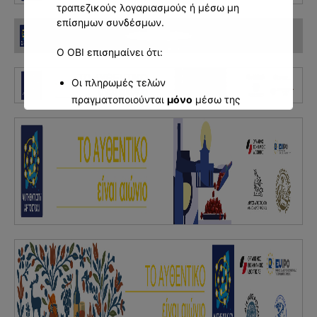
τραπεζικούς λογαριασμούς ή μέσω μη
επίσημων συνδέσμων.
Ο ΟΒΙ επισημαίνει ότι:
Οι πληρωμές τελών
πραγματοποιούνται
μόνο
μέσω της
επίσημης πλατφόρμας ηλεκτρονικών
υπηρεσιών του ΟΒΙ και μέσω των
αναρτημένων στην ιστοσελίδα του ΟΒΙ
τραπεζικών λογαριασμών
Ο ΟΒΙ δεν αποστέλλει αιτήματα
πληρωμής μέσω ανεπίσημων
ηλεκτρονικών μηνυμάτων, ούτε ζητά
στοιχεία πληρωμής μέσω συνδέσμων
τρίτων.
Οι πολίτες και οι συναλλασσόμενοι θα
πρέπει να είναι ιδιαίτερα προσεκτικοί