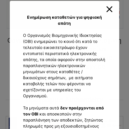
Ενημέρωση καταθετών για ψηφιακή
απάτη
Ο Οργανισμός Βιομηχανικής Ιδιοκτησίας
Οργάνωση Υπηρεσίας για την ενίσχυση
(ΟΒΙ) ενημερώνει το κοινό ότι κατά το
τελευταίο εικοσιτετράωρο έχουν
Νεοφυών και Μικρομεσαίων
εντοπιστεί περιστατικά ηλεκτρονικής
Επιχειρήσεων στη διερεύνηση και
απάτης, τα οποία αφορούν στην αποστολή
κατοχύρωση ευρεσιτεχνίας
παραπλανητικών ηλεκτρονικών
μηνυμάτων στους καταθέτες /
δικαιούχους σημάτων, με αιτήματα
καταβολής τελών που φέρονται να
σχετίζονται με υπηρεσίες του
Οργανισμού.
Πρόγραμμα Authenticity
Τα μηνύματα αυτά
δεν προέρχονται από
τον ΟΒΙ
και αποσκοπούν στην
παραπλάνηση των αποδεκτών, ζητώντας
πληρωμές προς μη εξουσιοδοτημένους