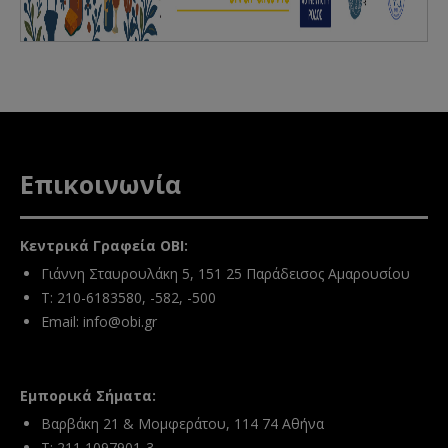
και να μην ανταποκρίνονται σε ύποπτα
αιτήματα πληρωμής.
Σε περίπτωση που λάβετε σχετικό μήνυμα
ή έχετε αμφιβολίες για τη γνησιότητά του,
παρακαλείστε να
μην προχωρήσετε σε
καμία πληρωμή
και να επικοινωνήσετε
άμεσα με τον Οργανισμό Βιομηχανικής
Ιδιοκτησίας μέσω των επίσημων
Επικοινωνία
στοιχείων επικοινωνίας που
αναγράφονται στην ιστοσελίδα του.
Κεντρικά Γραφεία ΟΒΙ:
Γιάννη Σταυρουλάκη 5, 151 25 Παράδεισος Αμαρουσίου
Τ: 210-6183580, -582, -500
Email:
info@obi.gr
Εμπορικά Σήματα:
Βαρβάκη 21 & Μομφεράτου, 114 74 Αθήνα
Τ: 211 1097901-3