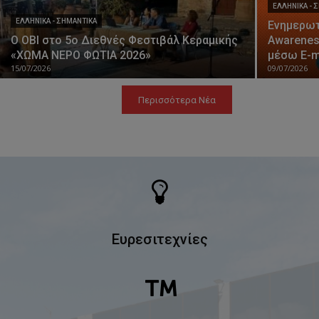
ΕΛΛΗΝΙΚΆ - 
ΕΛΛΗΝΙΚΆ - ΣΗΜΑΝΤΙΚΆ
Ενημερωτ
Ο ΟΒΙ στο 5ο Διεθνές Φεστιβάλ Κεραμικής
Awarenes
«ΧΩΜΑ ΝΕΡΟ ΦΩΤΙΑ 2026»
μέσω E-ma
15/07/2026
09/07/2026
Περισσότερα Νέα
Ευρεσιτεχνίες