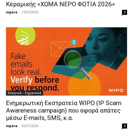
Κεραμικής «ΧΩΜΑ ΝΕΡΟ ΦΩΤΙΑ 2026»
mpara
-
15/07/2026
0
Ελληνικά - Σημαντικά
Ενημερωτική Εκστρατεία WIPO (IP Scam
Awareness campaign) που αφορά απάτες
μέσω E-mails, SMS, κ.α.
mpara
-
09/07/2026
0