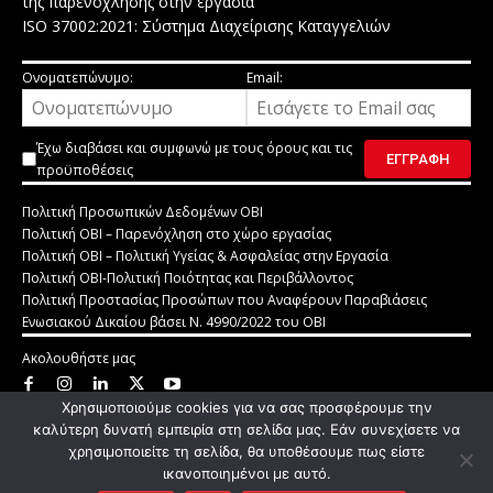
της παρενόχλησης στην εργασία
ISO 37002:2021: Σύστημα Διαχείρισης Καταγγελιών
Ονοματεπώνυμο:
Email:
Έχω διαβάσει και συμφωνώ με τους
όρους και τις
προϋποθέσεις
Πολιτική Προσωπικών Δεδομένων ΟΒΙ
Πολιτική ΟΒΙ – Παρενόχληση στο χώρο εργασίας
Πολιτική ΟΒΙ – Πολιτική Υγείας & Ασφαλείας στην Εργασία
Πολιτική ΟΒΙ-Πολιτική Ποιότητας και Περιβάλλοντος
Πολιτική Προστασίας Προσώπων που Αναφέρουν Παραβιάσεις
Ενωσιακού Δικαίου βάσει Ν. 4990/2022 του ΟΒΙ
Ακολουθήστε μας
Χρησιμοποιούμε cookies για να σας προσφέρουμε την
Οργανισμός Βιομηχανικής Ιδιοκτησίας © 2025
καλύτερη δυνατή εμπειρία στη σελίδα μας. Εάν συνεχίσετε να
Developed by
Standard Gaston Solutions
χρησιμοποιείτε τη σελίδα, θα υποθέσουμε πως είστε
ικανοποιημένοι με αυτό.