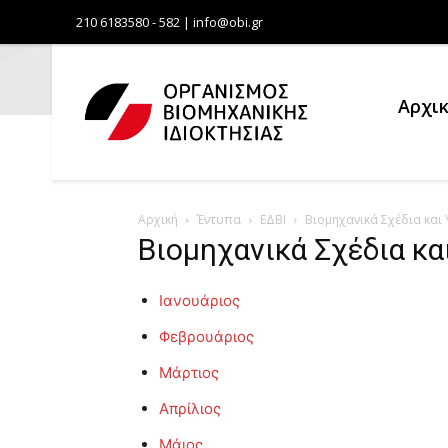
210 6183580 - 582 | info@obi.gr
Αρχι
Αρχική
Έντυπα
ΕΔΒΙ
Βιομηχανικά Σχέδια και
Βιομηχανικά Σχέδια κα
Ιανουάριος
Φεβρουάριος
Μάρτιος
Απρίλιος
Μάιος