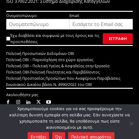
ISO 37002:2021: Σύστημα Διαχείρισης Καταγγελιών
Ονοματεπώνυμο:
Email:
Έχω διαβάσει και συμφωνώ με τους
όρους και τις
προϋποθέσεις
Πολιτική Προσωπικών Δεδομένων ΟΒΙ
Πολιτική ΟΒΙ – Παρενόχληση στο χώρο εργασίας
Πολιτική ΟΒΙ – Πολιτική Υγείας & Ασφαλείας στην Εργασία
Πολιτική ΟΒΙ-Πολιτική Ποιότητας και Περιβάλλοντος
Πολιτική Προστασίας Προσώπων που Αναφέρουν Παραβιάσεις
Ενωσιακού Δικαίου βάσει Ν. 4990/2022 του ΟΒΙ
Ακολουθήστε μας
Χρησιμοποιούμε cookies για να σας προσφέρουμε την
Οργανισμός Βιομηχανικής Ιδιοκτησίας © 2025
καλύτερη δυνατή εμπειρία στη σελίδα μας. Εάν συνεχίσετε να
Developed by
Standard Gaston Solutions
χρησιμοποιείτε τη σελίδα, θα υποθέσουμε πως είστε
ικανοποιημένοι με αυτό.
Εντάξει
Όχι
Πολιτική απορρήτου